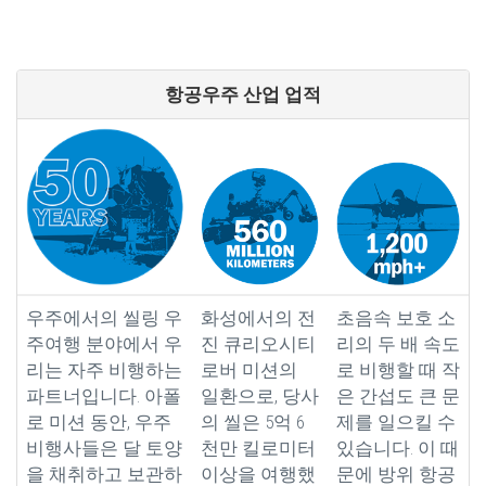
항공우주 산업 업적
우주에서의 씰링 우
화성에서의 전
초음속 보호 소
주여행 분야에서 우
진 큐리오시티
리의 두 배 속도
리는 자주 비행하는
로버 미션의
로 비행할 때 작
파트너입니다. 아폴
일환으로, 당사
은 간섭도 큰 문
로 미션 동안, 우주
의 씰은 5억 6
제를 일으킬 수
비행사들은 달 토양
천만 킬로미터
있습니다. 이 때
을 채취하고 보관하
이상을 여행했
문에 방위 항공