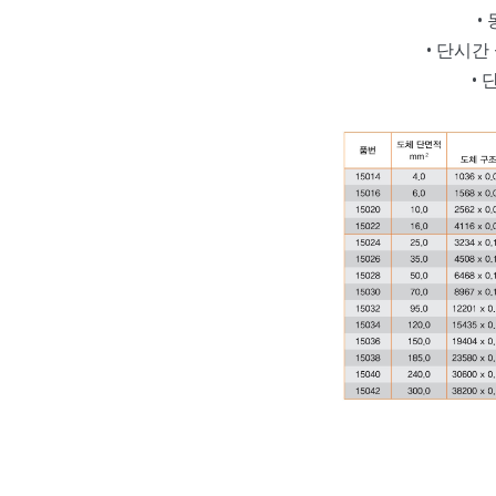
• 
• 단시간 +
• 