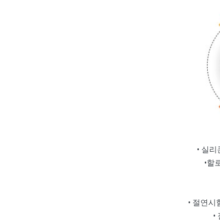
• 실리콘
•할로
• 절연시험
•