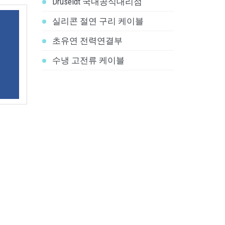
Druseidt 국내공식대리점
실리콘 절연 구리 케이블
초유연 전력연결부
수냉 고전류 케이블