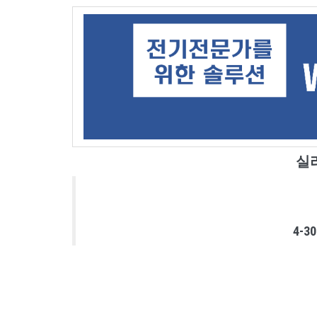
실
4-3