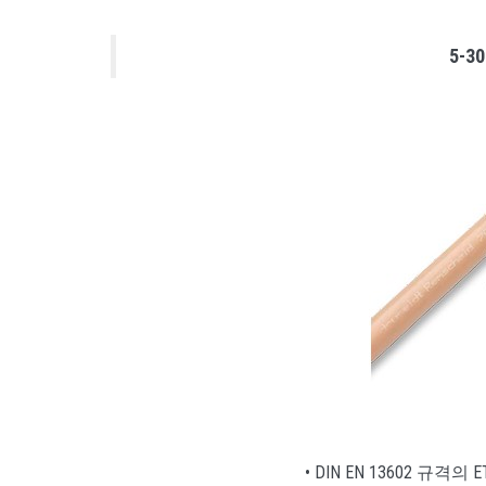
5-3
• DIN EN 13602 규