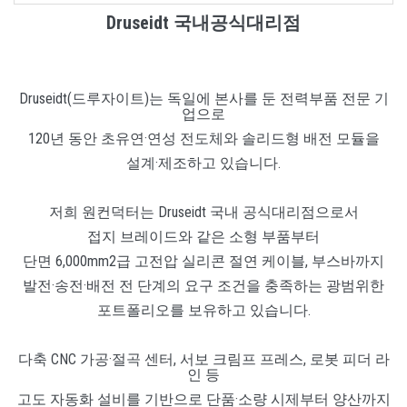
Druseidt 국내공식대리점
Druseidt(드루자이트)는 독일에 본사를 둔 전력부품 전문 기
업으로
120년 동안 초유연·연성 전도체와 솔리드형 배전 모듈을
설계·제조하고 있습니다.
저희 원컨덕터는 Druseidt 국내 공식대리점으로서
접지 브레이드와 같은 소형 부품부터
단면 6,000mm2급 고전압 실리콘 절연 케이블, 부스바까지
발전·송전·배전 전 단계의 요구 조건을 충족하는 광범위한
포트폴리오를 보유하고 있습니다.
다축 CNC 가공·절곡 센터, 서보 크림프 프레스, 로봇 피더 라
인 등
고도 자동화 설비를 기반으로 단품·소량 시제부터 양산까지