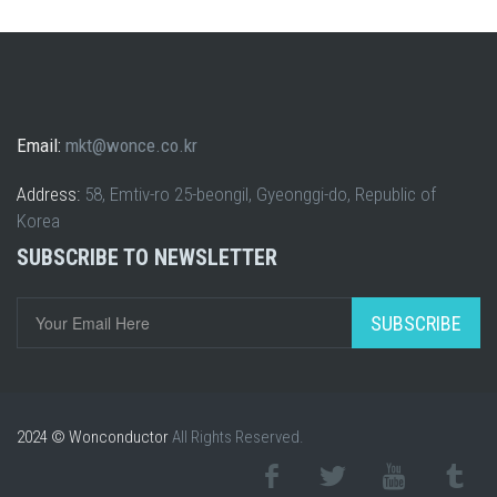
Email:
mkt@wonce.co.kr
Address:
58, Emtiv-ro 25-beongil, Gyeonggi-do, Republic of
Korea
SUBSCRIBE TO NEWSLETTER
SUBSCRIBE
2024 © Wonconductor
All Rights Reserved.